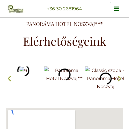
Skip
MAI
+36 30 2681964
to
ME
content
PANORÁMA HOTEL NOSZVAJ***
ENU
Elérhetőségeink
GGLE
ENU
GGLE
ENU
GGLE