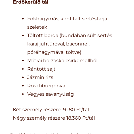
Erdőkerülő tál
Fokhagymás, konfitált sertéstarja
szeletek
Töltött borda (bundában sült sertés
karaj juhtúróval, baconnel,
póréhagymával töltve)
Mátrai borzaska csirkemellből
Rántott sajt
Jázmin rizs
Rösztiburgonya
Vegyes savanyúság
Két személy részére 9.180 Ft/tál
Négy személy részére 18.360 Ft/tál