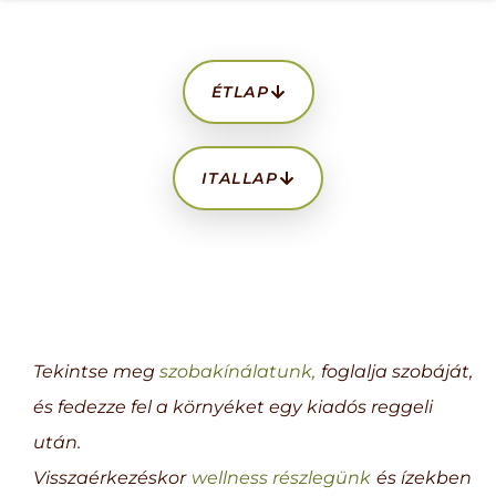
ÉTLAP
ITALLAP
Tekintse meg
szobakínálatunk,
foglalja szobáját,
és fedezze fel a környéket egy kiadós reggeli
után.
Visszaérkezéskor
wellness részlegünk
és ízekben