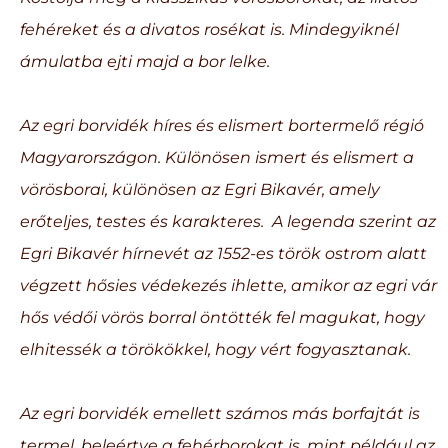
fehéreket és a divatos rosékat is. Mindegyiknél
ámulatba ejti majd a bor lelke.
Az egri borvidék híres és elismert bortermelő régió
Magyarországon. Különösen ismert és elismert a
vörösborai, különösen az Egri Bikavér, amely
erőteljes, testes és karakteres. A legenda szerint az
Egri Bikavér hírnevét az 1552-es török ostrom alatt
végzett hősies védekezés ihlette, amikor az egri vár
hős védői vörös borral öntötték fel magukat, hogy
elhitessék a törökökkel, hogy vért fogyasztanak.
Az egri borvidék emellett számos más borfajtát is
termel, beleértve a fehérborokat is, mint például az