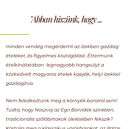
"Abban hiszünk, hogy
...
minden vendég megérdemli az ízekben gazdag
ételeket, és figyelmes kiszolgálást. Éttermünk
ételkínálatában legnagyobb hangsúlyt a
közkedvelt magyaros ételek kapják, helyi ízekkel
gazdagítva.
Nem feledkeztünk meg a környék borairól sem!
Tudta, hogy Noszvaj az Egri Borvidék szívében,
tradicionális szőlőbirtokok ölelésében fekszik?
Kóstolja meg a klasszikus vörösborokat, az illatos