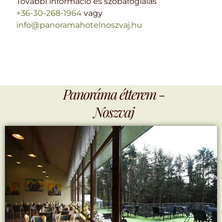
További információ és szobafoglalás
+36-30-268-1964
vagy
info@panoramahotelnoszvaj.hu
Panoráma étterem -
Noszvaj