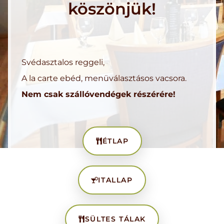
köszönjük!
Svédasztalos reggeli,
A la carte ebéd, menüválasztásos vacsora.
Nem csak szállóvendégek részérére!
ÉTLAP
ITALLAP
SÜLTES TÁLAK