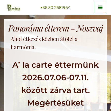
Skip
MAI
+36 30 2681964
to
ME
content
Panoráma étterem - Noszvaj
ENU
Ahol étkezés közben átölel a
GGLE
harmónia.
ENU
A’ la carte éttermünk
GGLE
ENU
2026.07.06-07.11.
GGLE
között zárva tart.
Megértésüket