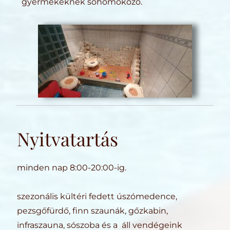
gyermekeknek sóhomokozó.
Nyitvatartás
minden nap 8:00-20:00-ig.
szezonális kültéri fedett úszómedence,
pezsgőfürdő, finn szaunák, gőzkabin,
infraszauna, sószoba és a áll vendégeink