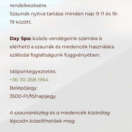
rendelkezésére.
Szaunák nyitva tartása: minden nap: 9-11 és 16-
19 között.
Day Spa:
külsős vendégeink számára is
elérhető a szaunák és medencék használata
szállodai foglaltságunk függvényében.
Időpontegyeztetés:
+36-30-268-1964
Belépőjegy:
3500-Ft/fő/napijegy.
A szaunarészleg és a medencék kizárólag
lépcsőn közelíthetőek meg.