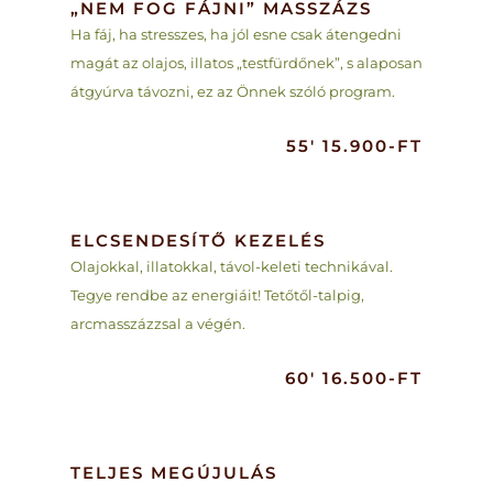
„NEM FOG FÁJNI” MASSZÁZS
Ha fáj, ha stresszes, ha jól esne csak átengedni
magát az olajos, illatos „testfürdőnek”, s alaposan
átgyúrva távozni, ez az Önnek szóló program.
55′ 15.900-FT
ELCSENDESÍTŐ KEZELÉS
Olajokkal, illatokkal, távol-keleti technikával.
Tegye rendbe az energiáit! Tetőtől-talpig,
arcmasszázzsal a végén.
60′ 16.500-FT
TELJES MEGÚJULÁS