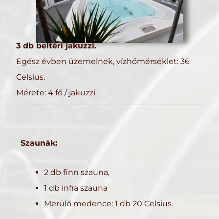
3 db beltéri jakuzzi.
Egész évben üzemelnek, vízhőmérséklet: 36
Celsius.
Mérete: 4 fő / jakuzzi
Szaunák:
2 db finn szauna,
1 db infra szauna
Merülő medence: 1 db 20 Celsius.