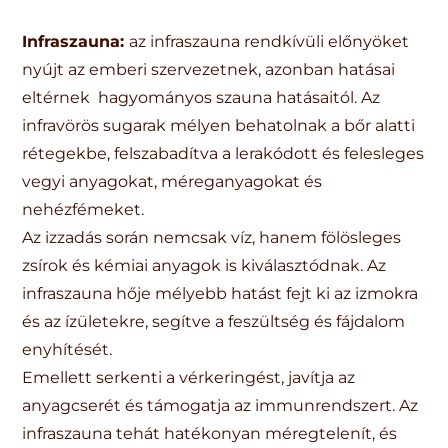
Infraszauna:
az infraszauna rendkívüli előnyöket
nyújt az emberi szervezetnek, azonban hatásai
eltérnek hagyományos szauna hatásaitól. Az
infravörös sugarak mélyen behatolnak a bőr alatti
rétegekbe, felszabadítva a lerakódott és felesleges
vegyi anyagokat, méreganyagokat és
nehézfémeket.
Az izzadás során nemcsak víz, hanem fölösleges
zsírok és kémiai anyagok is kiválasztódnak. Az
infraszauna hője mélyebb hatást fejt ki az izmokra
és az ízületekre, segítve a feszültség és fájdalom
enyhítését.
Emellett serkenti a vérkeringést, javítja az
anyagcserét és támogatja az immunrendszert. Az
infraszauna tehát hatékonyan méregtelenít, és