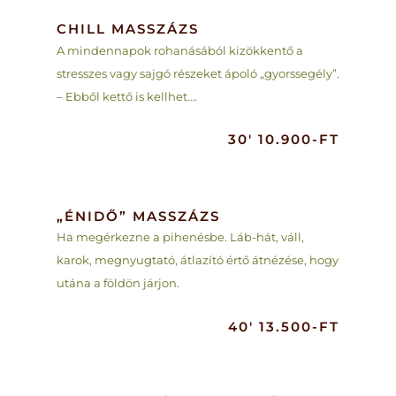
CHILL MASSZÁZS
A mindennapok rohanásából kizökkentő a
stresszes vagy sajgó részeket ápoló „gyorssegély”.
– Ebből kettő is kellhet….
30′ 10.900-FT
„ÉNIDŐ” MASSZÁZS
Ha megérkezne a pihenésbe. Láb-hát, váll,
karok, megnyugtató, átlazító értő átnézése, hogy
utána a földön járjon.
40′ 13.500-FT