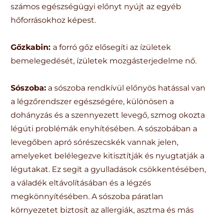
számos egészségügyi előnyt nyújt az egyéb
hőforrásokhoz képest.
Gőzkabin:
a forró gőz elősegíti az ízületek
bemelegedését, ízületek mozgásterjedelme nő.
Sószoba:
a sószoba rendkívül előnyös hatással van
a légzőrendszer egészségére, különösen a
dohányzás és a szennyezett levegő, szmog okozta
légúti problémák enyhítésében. A sószobában a
levegőben apró sórészecskék vannak jelen,
amelyeket belélegezve kitisztítják és nyugtatják a
légutakat. Ez segít a gyulladások csökkentésében,
a váladék eltávolításában és a légzés
megkönnyítésében. A sószoba páratlan
környezetet biztosít az allergiák, asztma és más