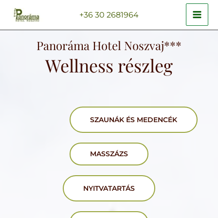
Skip
MAI
+36 30 2681964
to
ME
content
Panoráma Hotel Noszvaj***
Wellness részleg
ENU
GGLE
ENU
SZAUNÁK ÉS MEDENCÉK
GGLE
ENU
GGLE
MASSZÁZS
NYITVATARTÁS