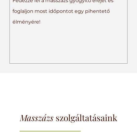
Fedezze fel a masszázs gyógyító erejét és
foglaljon most időpontot egy pihentető
élményére!
Masszázsaink
Masszázs
szolgáltatásaink